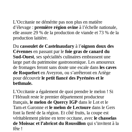
L’Occitanie ne démérite pas non plus en matière
d’élevage :
première région ovine
à l’échelle nationale,
elle assure 29 % de la production de viande et 73 % de la
production laitière.
Du
cassoulet de Castelnaudary
à l’
oignon doux des
Cévennes
en passant par le
foie gras de canard du
Sud-Ouest
, ses spécialités culinaires embrassent une
large part du patrimoine gastronomique. Les amoureux
de fromages feront sans doute une escale dans
les caves
de Roquefort
en Aveyron, ou s’arrêteront en Ariège
pour découvrir
le petit fiancé des Pyrénées et le
bethmale.
L’Occitanie a également de quoi prendre le melon ! Si
l’Hérault reste le premier département producteur
français,
le melon de Quercy IGP
dans le Lot et le
Tarn-et Garonne et
le melon de Lectoure
dans le Gers
font la fierté de la région. Et côté fruits, la coupe est
véritablement pleine en terre occitane, avec
le chasselas
de Moissac et l’abricot du Roussillon
qui s’invitent à la
fête !