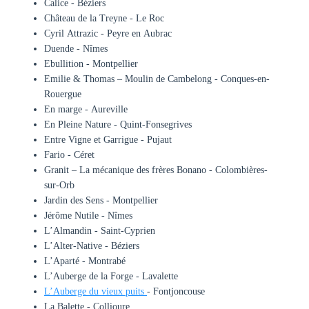
Calice - Béziers
Château de la Treyne - Le Roc
Cyril Attrazic - Peyre en Aubrac
Duende - Nîmes
Ebullition - Montpellier
Emilie & Thomas – Moulin de Cambelong - Conques-en-
Rouergue
En marge - Aureville
En Pleine Nature - Quint-Fonsegrives
Entre Vigne et Garrigue - Pujaut
Fario - Céret
Granit – La mécanique des frères Bonano - Colombières-
sur-Orb
Jardin des Sens - Montpellier
Jérôme Nutile - Nîmes
L’Almandin - Saint-Cyprien
L’Alter-Native - Béziers
L’Aparté - Montrabé
L’Auberge de la Forge - Lavalette
L’Auberge du vieux puits
- Fontjoncouse
La Balette - Collioure