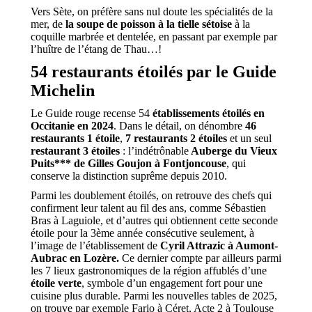
Vers Sète, on préfère sans nul doute les spécialités de la
mer, de
la soupe de poisson à la tielle sétoise
à la
coquille marbrée et dentelée, en passant par exemple par
l’huître de l’étang de Thau…!
54 restaurants étoilés par le Guide
Michelin
Le Guide rouge recense 54
établissements étoilés en
Occitanie en 2024
. Dans le détail, on dénombre
46
restaurants 1 étoile
,
7 restaurants 2 étoiles
et un seul
restaurant 3 étoiles
: l’indétrônable
Auberge du Vieux
Puits*** de Gilles Goujon à Fontjoncouse
, qui
conserve la distinction suprême depuis 2010.
Parmi les doublement étoilés, on retrouve des chefs qui
confirment leur talent au fil des ans, comme Sébastien
Bras à Laguiole, et d’autres qui obtiennent cette seconde
étoile pour la 3ème année consécutive seulement, à
l’image de l’établissement de
Cyril Attrazic à Aumont-
Aubrac en Lozère.
Ce dernier compte par ailleurs parmi
les 7 lieux gastronomiques de la région affublés d’une
étoile verte
, symbole d’un engagement fort pour une
cuisine plus durable. Parmi les nouvelles tables de 2025,
on trouve par exemple Fario à Céret, Acte 2 à Toulouse