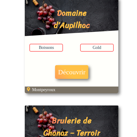
Domaine
d’Aupilhac
Boissons
Gold
Découvrir
Montpeyroux
Brulerie de
Chanaz – Terroir