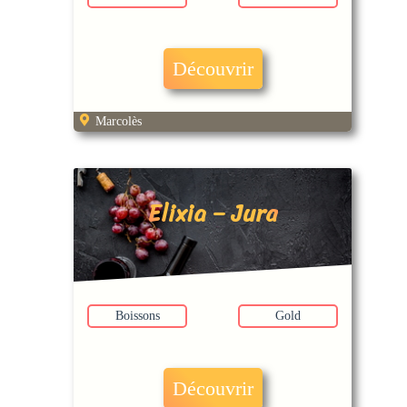
Découvrir
Marcolès
Elixia – Jura
Boissons
Gold
Découvrir