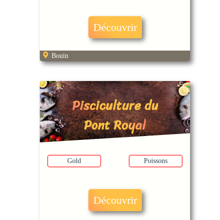
Découvrir
Bouin
Pisciculture du
Pont Royal
Gold
Poissons
Découvrir