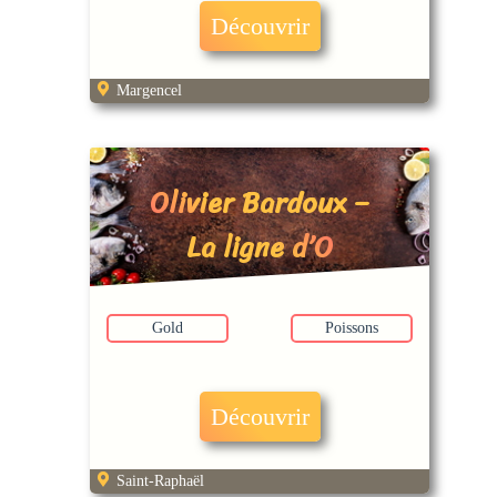
Découvrir
Margencel
Olivier Bardoux –
La ligne d’O
Gold
Poissons
Découvrir
Saint-Raphaël