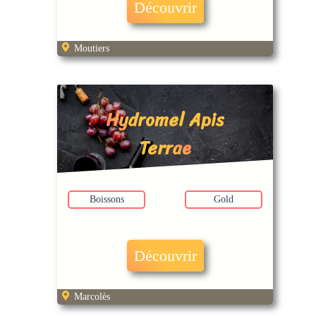
Découvrir
Moutiers
Hydromel Apis
Terrae
Boissons
Gold
Découvrir
Marcolès