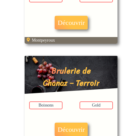
Découvrir
Montpeyroux
Brulerie de
Chanaz – Terroir
Café
Boissons
Gold
Découvrir