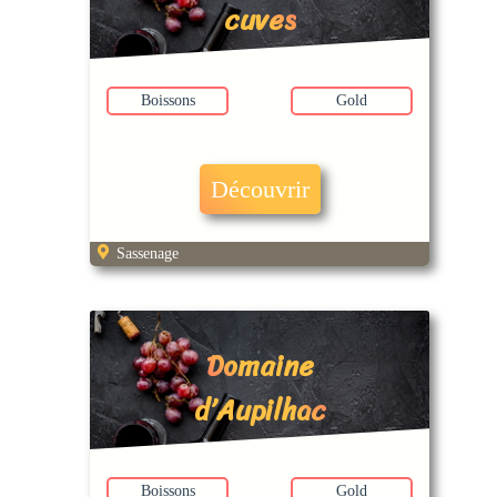
cuves
Boissons
Gold
Découvrir
Sassenage
Domaine
d’Aupilhac
Boissons
Gold