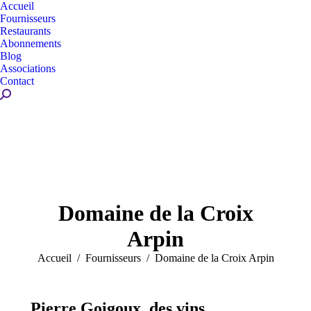
Accueil
Fournisseurs
Restaurants
Abonnements
Blog
Associations
Contact
Recherche
:
Domaine de la Croix
Arpin
Vous êtes ici :
Accueil
Fournisseurs
Domaine de la Croix Arpin
Pierre Goigoux, des vins