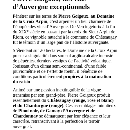
d’Auvergne exceptionnels
Pénétrer sur les terres de
Pierre Goigoux, au Domaine
de la Croix Arpin
, c’est arpenter un lieu charnière de
l’épopée des vins d’Auvergne. De Vercingétorix à la fin
e
du XIX
siècle en passant par la croix du Sieur Arpin de
Riom, ce vignoble rattaché à la commune de Châteaugay
fut le témoin d’un large pan de l’Histoire auvergnate.
S’étendant sur 20 hectares, le Domaine de la Croix Arpin
puise sa singularité dans son sol argilo-calcaire incrusté
de pépérites, derniers vestiges de l’activité volcanique.
Jouissant d’un climat semi-continental, d’une faible
pluviométrie et de l’effet de foehn, il bénéficie de
conditions particulièrement
propices à la maturation
du raisin
.
Animé par une passion inextinguible de la vigne
transmise par son grand-père, Pierre Goigoux produit
essentiellement du
Châteaugay (rouge, rosé et blanc)
et du Chanturgue (rouge)
. Ces assemblages minutieux
de
Pinot noir, de Gamay d’Auvergne et de
Chardonnay
se démarquent par leur élégance et leur
caractère, retranscrivant à la perfection le terroir
auvergnat.