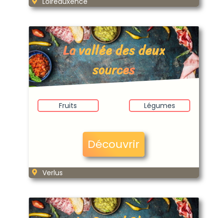
Loireauxence
La vallée des deux
sources
Fruits
Légumes
Découvrir
Verlus