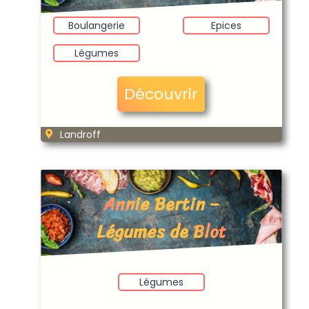
Boulangerie
Epices
Légumes
Découvrir
Landroff
Annie Bertin –
Légumes de Blot
Légumes