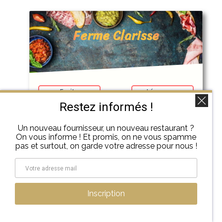
Ferme Clarisse
Fruits
Légumes
Restez informés !
Un nouveau fournisseur, un nouveau restaurant ?
Découvrir
On vous informe ! Et promis, on ne vous spamme
pas et surtout, on garde votre adresse pour nous !
Kaysersberg
Inscription
Cool Potager –