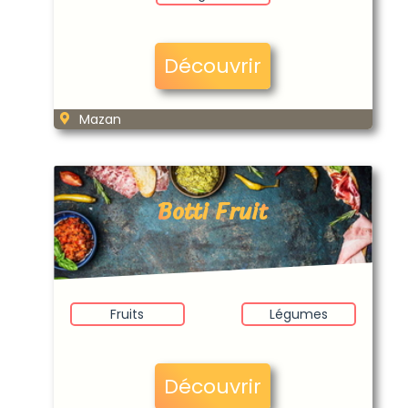
Découvrir
Mazan
Botti Fruit
Fruits
Légumes
Découvrir