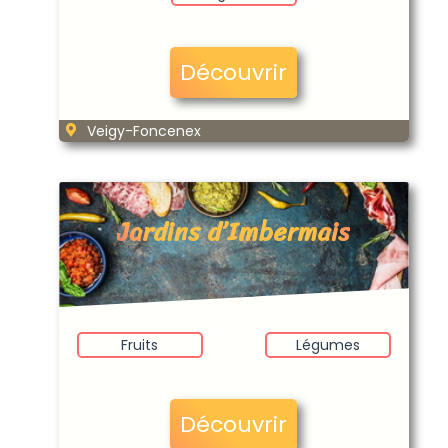
Découvrir
Veigy-Foncenex
Jardins d’Imbermais
Fruits
Légumes
Découvrir