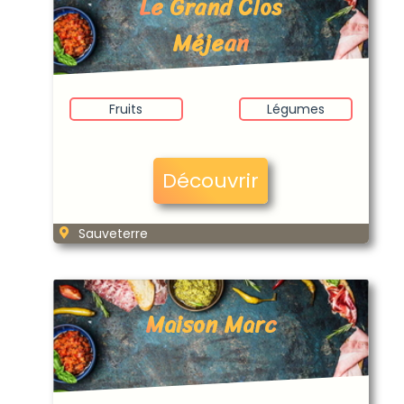
Le Grand Clos
Méjean
Fruits
Légumes
Découvrir
Sauveterre
Maison Marc