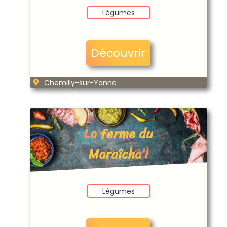
Légumes
Découvrir
Chemilly-sur-Yonne
La ferme du
Maraîcha’l
Légumes