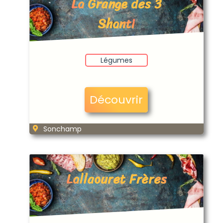
La Grange des 3
Shanti
Légumes
Découvrir
Sonchamp
Lallaouret Frères