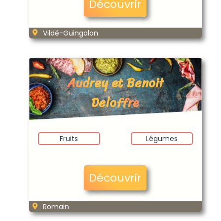
Découvrir
Vildé-Guingalan
Audrey et Benoit
Deloffre
Fruits
Légumes
Découvrir
Romain