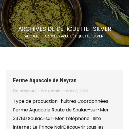
Recherche
:
ARCHIVES DE L’ÉTIQUETTE :
SILVER
Vous êtes ici :
ACCUEIL
ARTICLES AVEC L’ÉTIQUETTE "SILVER"
Ferme Aquacole de Neyran
Fournisseurs
Par
admin
mars 3, 2023
Type de production : huitres Coordonnées
Ferme Aquacole Route de Soulac-sur-Mer
33780 Soulac-sur-Mer Téléphone : Site
internet Le Prince NoirDécouvrir tous les