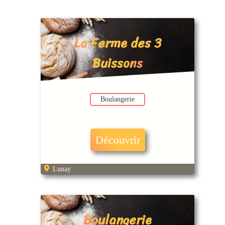
La Ferme des 3
Buissons
Boulangerie
Découvrir
Lunay
Boulangerie