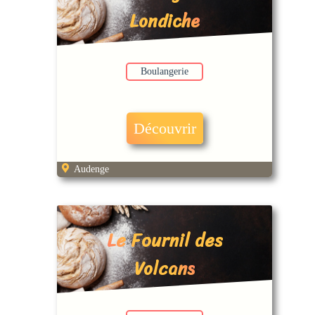
Londiche
Boulangerie
Découvrir
Audenge
Le Fournil des
Volcans