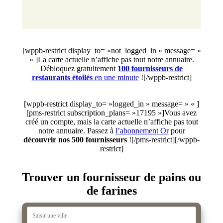
[wppb-restrict display_to= »not_logged_in » message= »
« ]La carte actuelle n’affiche pas tout notre annuaire.
Débloquez gratuitement
100 fournisseurs de
restaurants étoilés
en une minute
![/wppb-restrict]
[wppb-restrict display_to= »logged_in » message= » « ]
[pms-restrict subscription_plans= »17195 »]Vous avez
créé un compte, mais la carte actuelle n’affiche pas tout
notre annuaire. Passez à
l’abonnement Or
pour
découvrir nos 500 fournisseurs
![/pms-restrict][/wppb-
restrict]
Trouver un fournisseur de pains ou
de farines