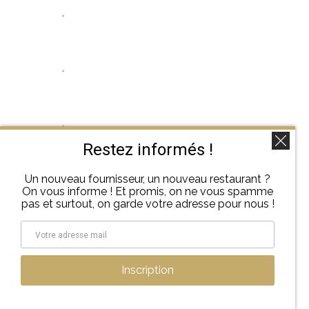
Restez informés !
Un nouveau fournisseur, un nouveau restaurant ?
On vous informe ! Et promis, on ne vous spamme
pas et surtout, on garde votre adresse pour nous !
Inscription
←
1
2
3
4
5
…
7
→
Copyright 2026, Tout pour le resto - Tous droits réservés