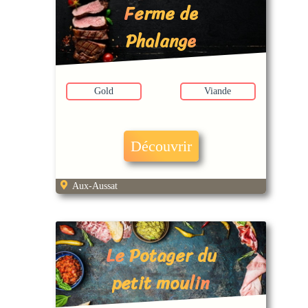
Ferme de
Phalange
Gold
Viande
Découvrir
Aux-Aussat
Le Potager du
petit moulin