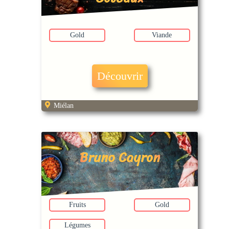
Gold
Viande
Découvrir
Miélan
Bruno Cayron
Fruits
Gold
Légumes