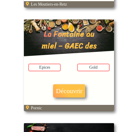
Les Moutiers-en-Retz
La Fontaine au
miel – GAEC des
Brissets
Epices
Gold
Découvrir
Pornic