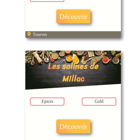
Découvrir
Tourves
Les salines de
Millac
Epices
Gold
Découvrir