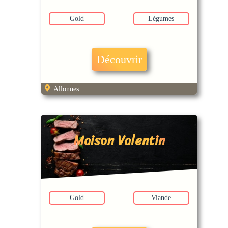
Gold
Légumes
Découvrir
Allonnes
Maison Valentin
Gold
Viande