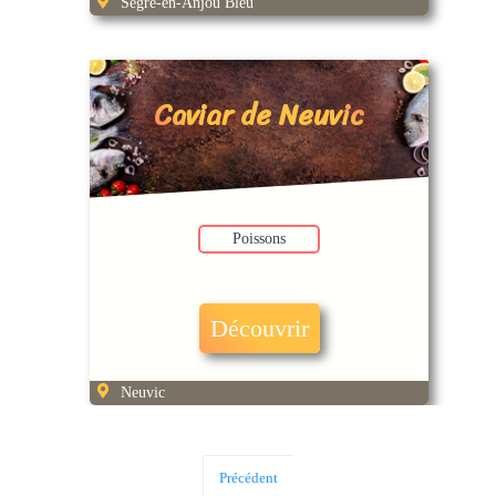
Segré-en-Anjou Bleu
Caviar de Neuvic
Poissons
Découvrir
Neuvic
Précédent