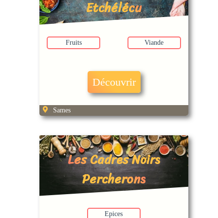
Etchélécu
Fruits
Viande
Découvrir
Sames
Les Cadres Noirs
Percherons
Epices