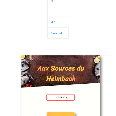
8
…
42
Suivant
Aux Sources du
Heimbach
Poissons