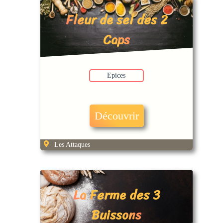
Fleur de sel des 2
Caps
Epices
Découvrir
Les Attaques
La Ferme des 3
Buissons