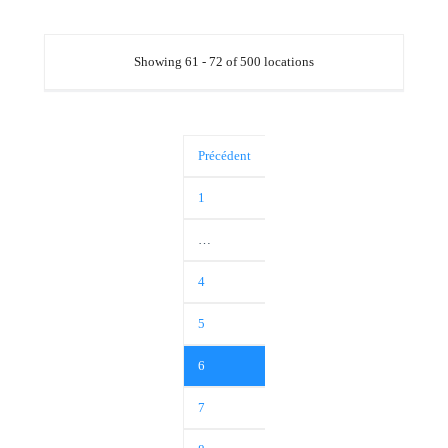
Showing 61 - 72 of 500 locations
Précédent
1
…
4
5
6
7