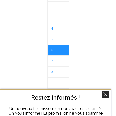
1
…
4
5
6
7
8
…
42
Restez informés !
Suivant
Un nouveau fournisseur, un nouveau restaurant ?
On vous informe ! Et promis, on ne vous spamme