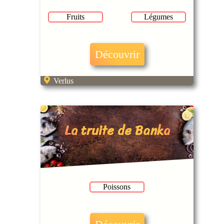
Fruits
Légumes
Découvrir
Verlus
La truite de Banka
Poissons