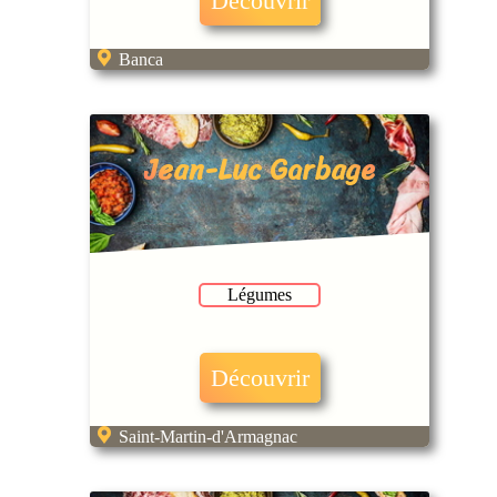
Découvrir
Banca
Jean-Luc Garbage
Légumes
Découvrir
Saint-Martin-d'Armagnac