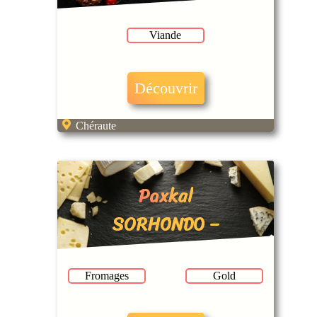
Viande
Découvrir
Chéraute
Paxkal
SORHONDO –
Ferme Egurza
Fromages
Gold