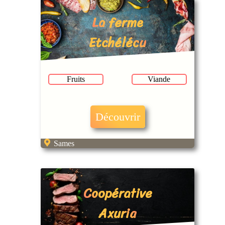
La ferme
Etchélécu
Fruits
Viande
Découvrir
Sames
Coopérative
Axuria