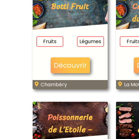
Botti Fruit
C
d
Fruits
Légumes
Fruit
Découvrir
Chambéry
La Mo
Poissonnerie
de L’Etoile –