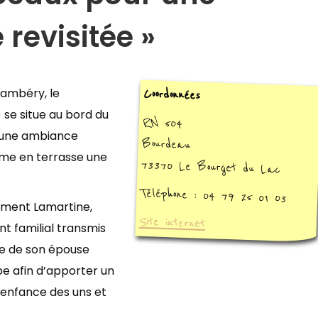
 revisitée »
hambéry, le
Coordonnées
 se situe au bord du
RN 504
 une ambiance
Bourdeau
mme en terrasse une
73370 Le Bourget du Lac
Téléphone : 04 79 25 01 03
ement Lamartine,
Site internet
t familial transmis
de de son épouse
ipe afin d’apporter un
l’enfance des uns et