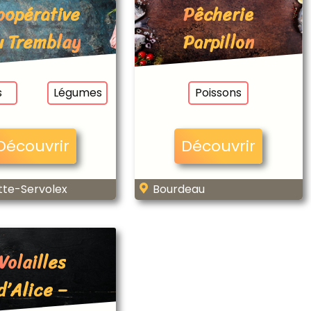
oopérative
Pêcherie
u Tremblay
Parpillon
s
Légumes
Poissons
Découvrir
Découvrir
tte-Servolex
Bourdeau
Volailles
d’Alice –