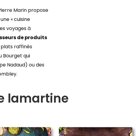
 Pierre Marin propose
une « cuisine
ses voyages à
isseurs de produits
plats raffinés
u Bourget qui
ippe Nadaud) ou des
rembley.
e lamartine