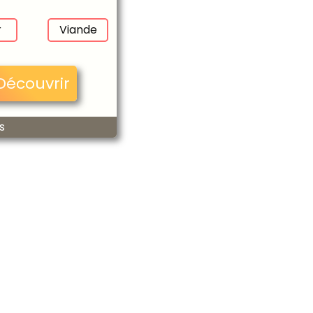
Alain et
Daniel
r
Viande
Raymond
Découvrir
s