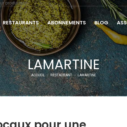
eur producteur
RESTAURANTS
ABONNEMENTS
BLOG
ASS
LAMARTINE
Vous êtes ici :
ACCUEIL
RESTAURANT
LAMARTINE
locaux pour une