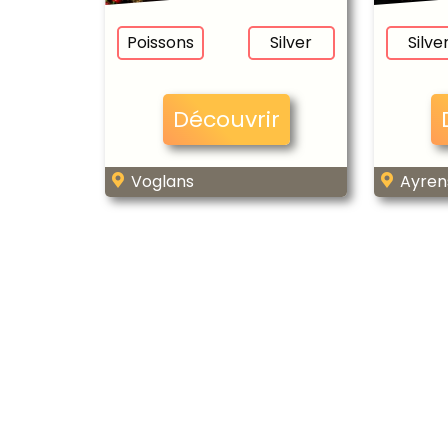
Philippe
Nadaud
Poissons
Silver
Silve
Découvrir
Voglans
Ayren