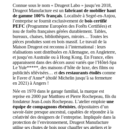
Connue sous le nom « Drugeot Labo » jusqu’en 2018,
Drugeot Manufacture est un
fabricant de mobilier haut
de gamme 100% français
. Localisée à Segré-en-Anjou,
l’entreprise se fournit exclusivement de
bois certifié
PEFC
(Programme Européen des Forêts Certifiées) et
issu de forêts françaises gérées durablement. Tables,
bureaux, chaises, bibliothèques, miroirs… Toutes les
pièces produites sont en bois massif. Le travail de la
Maison Drugeot est reconnu à l’international : leurs
réalisations sont distribuées en Allemagne, en Angleterre,
et jusqu’en Australie ou à Hong Kong. En France, elles
apparaissent dans des décors aussi variés que l’Hôtel-Spa
Le Yule*****, des maisons d’hôte de luxe, des films ou
publicités télévisées… et
des restaurants étoilés
comme
le Favre d’Anne* (étoilé Michelin jusqu’à sa fermeture
en 2021) à Angers !
Née en 1970 dans le garage familial, la marque est
reprise en 2000 par Matthieu et Pierre Rochepeau, fils du
fondateur Jean-Louis Rochepeau. L’atelier emploie
une
équipe de compagnons ébénistes
, dépositaires d’un
savoir-faire presque ancestral, capables de répondre à la
créativité des designers de l’entreprise. Impliquée dans la
protection de l’environnement, Drugeot Manufacture
utilise ses chutes de bois pour chauffer ses ateliers et le