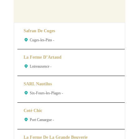
Safran De Cuges
Cuges-les-Pins -
La Ferme D’Artaud
Loireauxence -
SARL Nautilus
Six-Fours-les-Plages -
Coté Chic
Port Camargue -
La Ferme De La Grande Bouverie