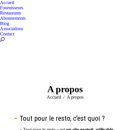
Accueil
Fournisseurs
Restaurants
Abonnements
Blog
Associations
Contact
Recherche
:
A propos
Vous êtes ici :
Accueil
A propos
Tout pour le resto, c'est quoi ?
« Tout pour le resto » est
un site gratuit, utilisable