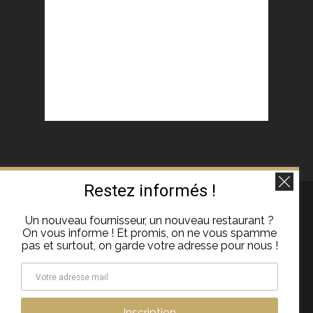
Restez informés !
Un nouveau fournisseur, un nouveau restaurant ?
Trouvez nous sur :
On vous informe ! Et promis, on ne vous spamme
pas et surtout, on garde votre adresse pour nous !
La
Mentions légales
–
A propos
page
Instagram
s'ouvre
Inscription