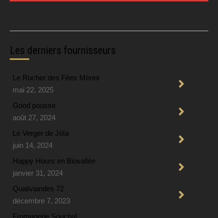
Les derniers fournisseurs
Le Rucher des Fées Mères
mai 22, 2025
Good pousse
août 27, 2024
Le Verger de Jòïa
juin 14, 2024
Happy Hours en Biovallée
janvier 31, 2024
Qualiviandes 72
décembre 7, 2023
Fromagerie Souchal