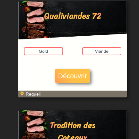
Qualiviandes 72
Gold
Viande
Découvrir
Requeil
Tradition des
Coteaux