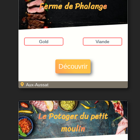
Ferme de Phalange
Gold
Viande
Découvrir
Aux-Aussat
Le Potager du petit
moulin