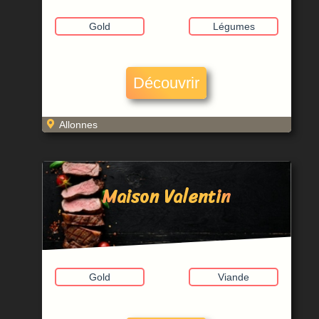
Gold
Légumes
Découvrir
Allonnes
Maison Valentin
Gold
Viande