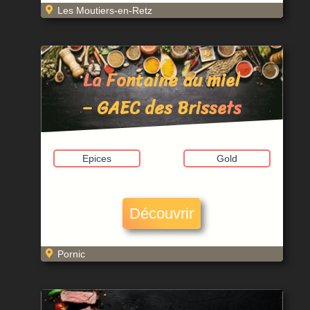
Les Moutiers-en-Retz
La Fontaine au miel
– GAEC des Brissets
Epices
Gold
Découvrir
Pornic