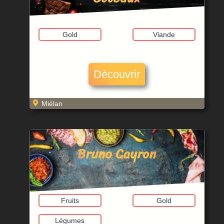
Gold
Viande
Découvrir
Miélan
Bruno Cayron
Fruits
Gold
Légumes