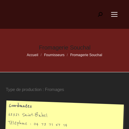
Recherche
:
Fromagerie Souchal
Vous êtes ici :
Accueil
Fournisseurs
Fromagerie Souchal
Type de production : Fromages
Coordonnées
63321 Saint-Babel
Téléphone : 04 73 71 57 14