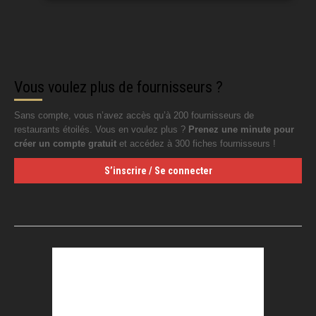
Vous voulez plus de fournisseurs ?
Sans compte, vous n’avez accès qu’à 200 fournisseurs de
restaurants étoilés. Vous en voulez plus ?
Prenez une minute pour
créer un compte gratuit
et accédez à 300 fiches fournisseurs !
S’inscrire / Se connecter