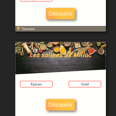
Découvrir
Tourves
Les salines de Millac
Epices
Gold
Découvrir