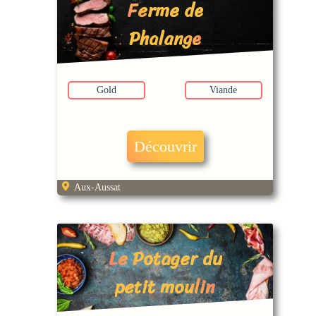
Ferme de
Phalange
Gold
Viande
Découvrir
Aux-Aussat
Le Potager du
petit moulin