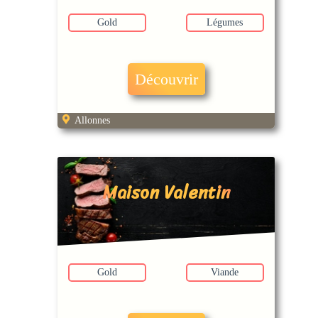
Gold
Légumes
Découvrir
Allonnes
Maison Valentin
Gold
Viande