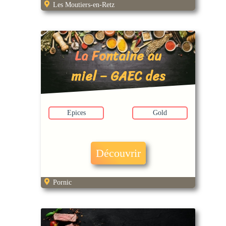
Les Moutiers-en-Retz
La Fontaine au
miel – GAEC des
Brissets
Epices
Gold
Découvrir
Pornic