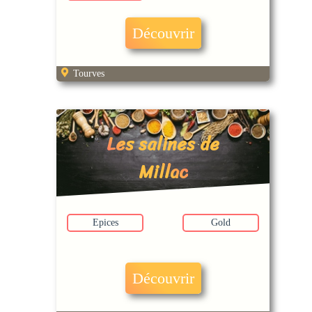
Découvrir
Tourves
Les salines de
Millac
Epices
Gold
Découvrir