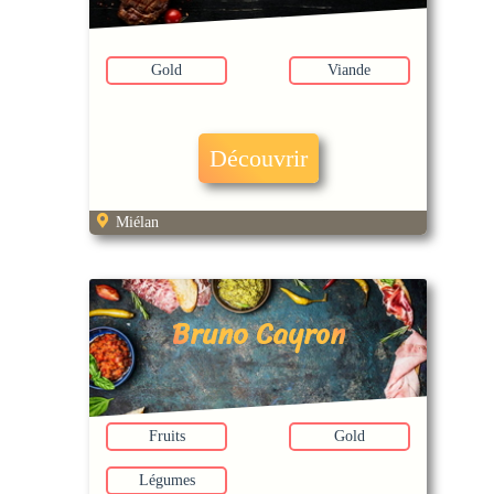
Gold
Viande
Découvrir
Miélan
Bruno Cayron
Fruits
Gold
Légumes