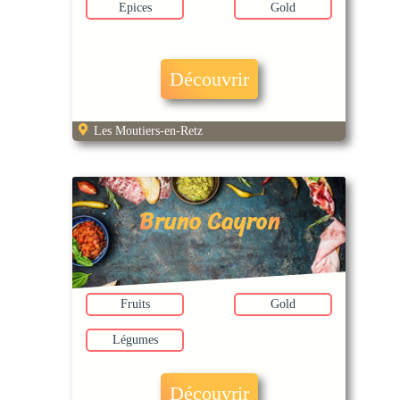
Epices
Gold
Découvrir
Les Moutiers-en-Retz
Bruno Cayron
Fruits
Gold
Légumes
Découvrir