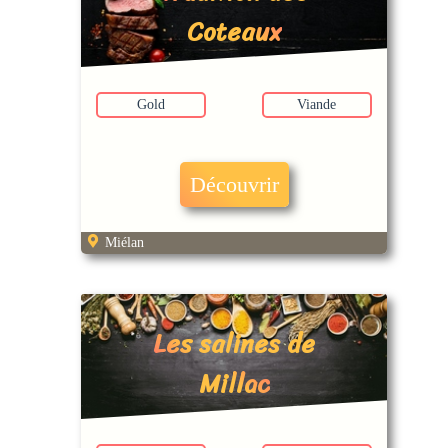
Coteaux
Gold
Viande
Découvrir
Miélan
Les salines de
Millac