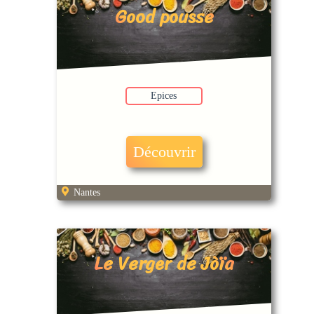
Good pousse
Epices
Découvrir
Nantes
Le Verger de Jòïa