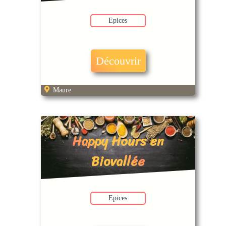
Epices
Découvrir
Maure
Happy Hours en
Biovallée
Epices