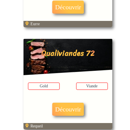
Découvrir
Eurre
Qualiviandes 72
Gold
Viande
Découvrir
Requeil