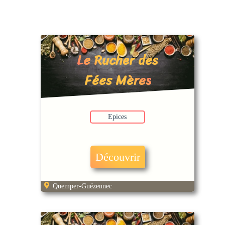
Le Rucher des
Fées Mères
Epices
Découvrir
Quemper-Guézennec