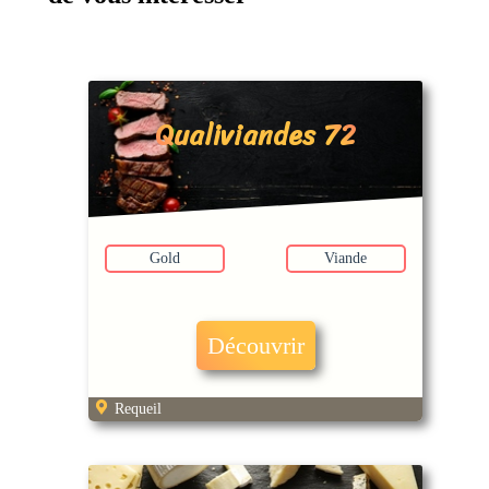
Qualiviandes 72
Gold
Viande
Découvrir
Requeil