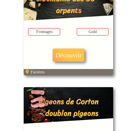
arpents
Fromages
Gold
Découvrir
Favières
Pigeons de Corton
– doublon pigeons
de patrice ?