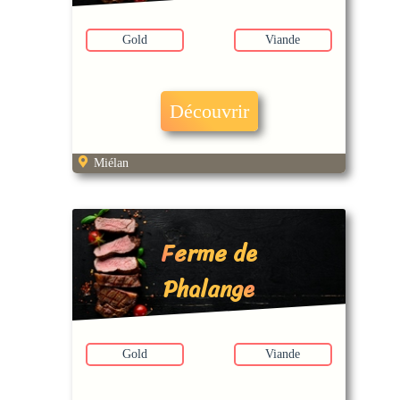
Gold
Viande
Découvrir
Miélan
Ferme de
Phalange
Gold
Viande