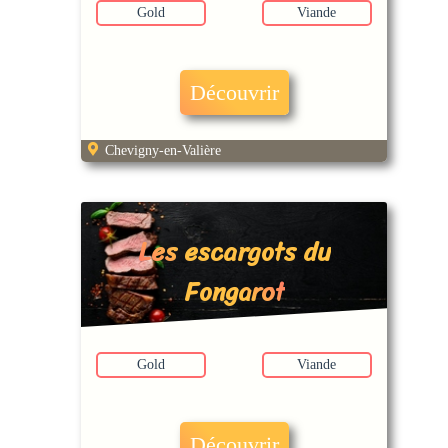
Gold
Viande
Découvrir
Chevigny-en-Valière
Les escargots du
Fongarot
Gold
Viande
Découvrir