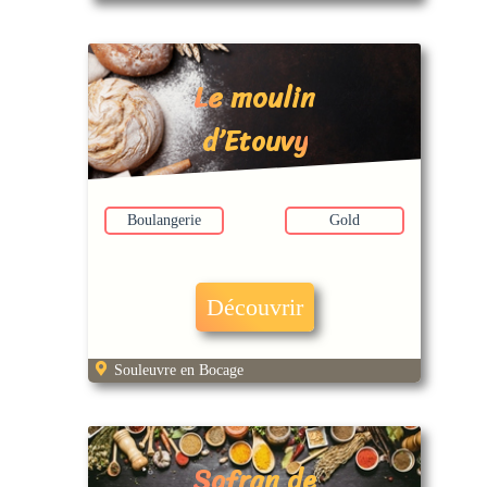
Le moulin
d’Etouvy
Boulangerie
Gold
Découvrir
Souleuvre en Bocage
Safran de