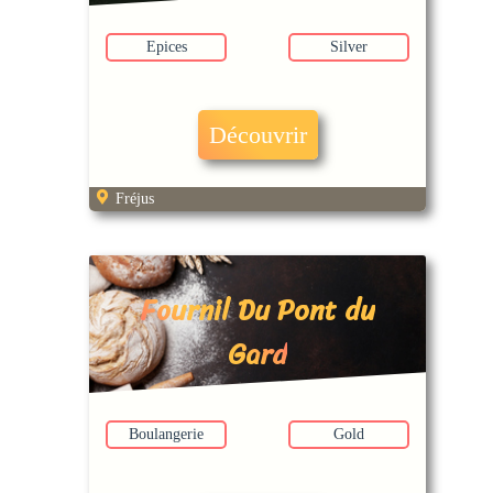
Epices
Silver
Découvrir
Fréjus
Fournil Du Pont du
Gard
Boulangerie
Gold