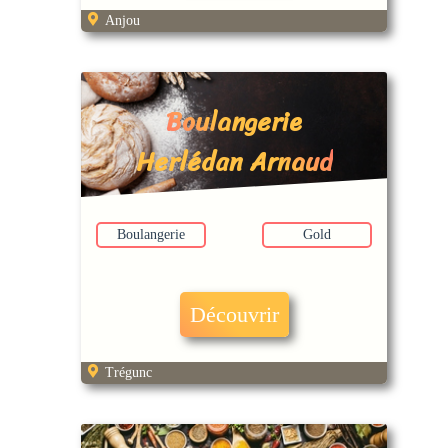
Anjou
Boulangerie
Herlédan Arnaud
Boulangerie
Gold
Découvrir
Trégunc