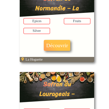
Normandie – La
Hoguette
Epices
Fruits
Silver
Découvrir
La Hoguette
Safran du
Laurageais –
Pompertuzat