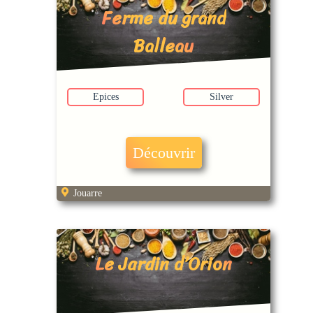
Ferme du grand
Balleau
Epices
Silver
Découvrir
Jouarre
Le Jardin d’Orion