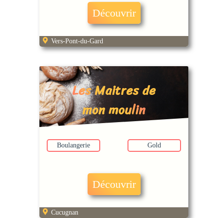
Découvrir
Vers-Pont-du-Gard
Les Maitres de
mon moulin
Boulangerie
Gold
Découvrir
Cucugnan