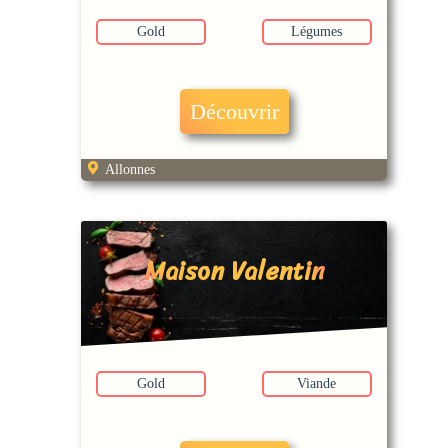
Gold
Légumes
Découvrir
Allonnes
Maison Valentin
Gold
Viande