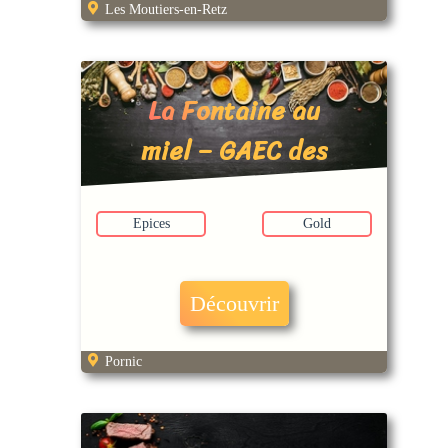
Les Moutiers-en-Retz
La Fontaine au
miel – GAEC des
Brissets
Epices
Gold
Découvrir
Pornic