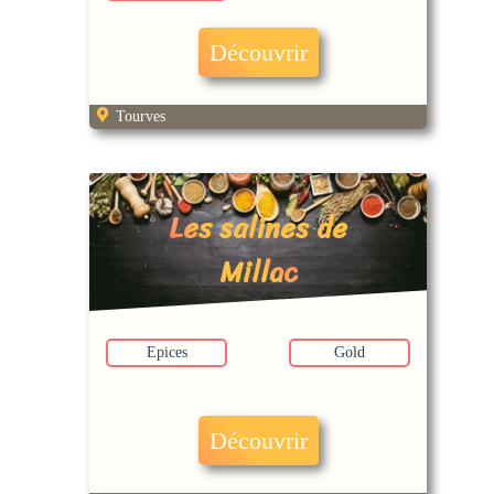
Découvrir
Tourves
Les salines de
Millac
Epices
Gold
Découvrir