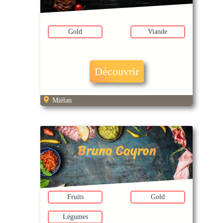
Gold
Viande
Découvrir
Miélan
Bruno Cayron
Fruits
Gold
Légumes