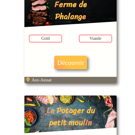
Ferme de
Phalange
Gold
Viande
Découvrir
Aux-Aussat
Le Potager du
petit moulin