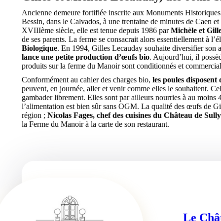
Ancienne demeure fortifiée inscrite aux Monuments Historiques
Bessin, dans le Calvados, à une trentaine de minutes de Caen et 
XVIIIème siècle, elle est tenue depuis 1986 par
Michèle et Gil
de ses parents. La ferme se consacrait alors essentiellement à l’
Biologique
. En 1994, Gilles Lecauday souhaite diversifier son a
lance une petite production d’œufs bio
. Aujourd’hui, il possè
produits sur la ferme du Manoir sont conditionnés et commerciali
Conformément au cahier des charges bio,
les poules disposen
peuvent, en journée, aller et venir comme elles le souhaitent. Cel
gambader librement. Elles sont par ailleurs nourries à au moins 4
l’alimentation est bien sûr sans OGM. La qualité des œufs de Gi
région ;
Nicolas Fages, chef des cuisines du Château de Sully
la Ferme du Manoir à la carte de son restaurant.
Le Chât