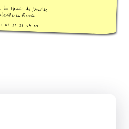
 du Manoir de Douville
deville-en-Bessin
 : 02 31 22 59 57