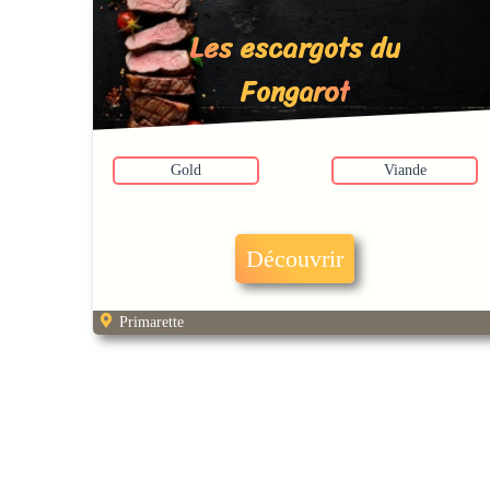
Les escargots du
Fongarot
Gold
Viande
Découvrir
Primarette