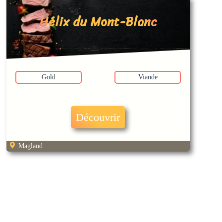
Hélix du Mont-Blanc
Gold
Viande
Découvrir
Magland