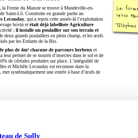
La ferme
, la Ferme du Manoir se trouve à Mandeville-en-
de Saint-Lô. Construite en grande partie au
14710 Man
les Lecauday
, qui a repris cette année-là l’exploitation
Téléphone
élevage bovin et
était déjà labellisée Agriculture
ctivité ;
il installe un poulailler sur son terrain et
de deux grands poulaillers en plein champ, et les œufs
sés par les Enfants de la Bio.
t de plus de 4m² chacune de parcours herbeux
et
a leur permet de se nourrir d’insectes dans le sol et de
0% de céréales produites sur place. L’intégralité de
lles et Michèle Lecauday est reconnue dans la
, met systématiquement une entrée à base d’œufs de
eau de Sully