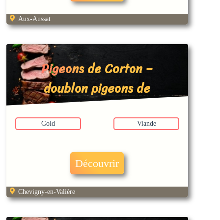
Aux-Aussat
Pigeons de Corton –
doublon pigeons de
patrice ?
Gold
Viande
Découvrir
Chevigny-en-Valière