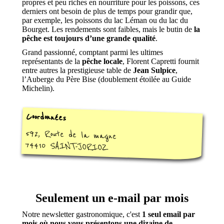
propres et peu riches en nourriture pour les poissons, ces
derniers ont besoin de plus de temps pour grandir que,
par exemple, les poissons du lac Léman ou du lac du
Bourget. Les rendements sont faibles, mais le butin de
la
pêche est toujours d’une grande qualité
.
Grand passionné, comptant parmi les ultimes
représentants de la
pêche locale
, Florent Capretti fournit
entre autres la prestigieuse table de
Jean Sulpice
,
l’Auberge du Père Bise (doublement étoilée au Guide
Michelin).
Coordonnées
592, Route de la magne
74410 SAINT-JORIOZ
Seulement un e-mail par mois
Notre newsletter gastronomique, c'est
1 seul email par
mois où nous vous présentons une dizaine de