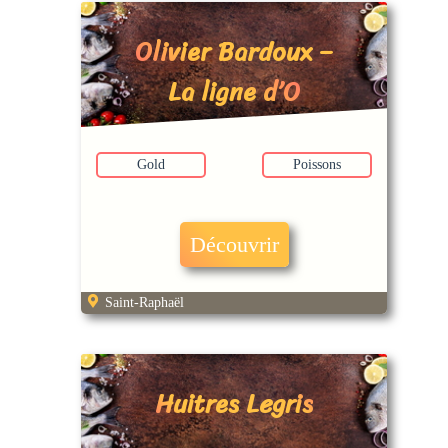
Olivier Bardoux –
La ligne d’O
Gold
Poissons
Découvrir
Saint-Raphaël
Huitres Legris