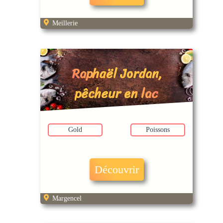
Meillerie
Raphaël Jordan,
pêcheur en lac
Gold
Poissons
Découvrir
Margencel