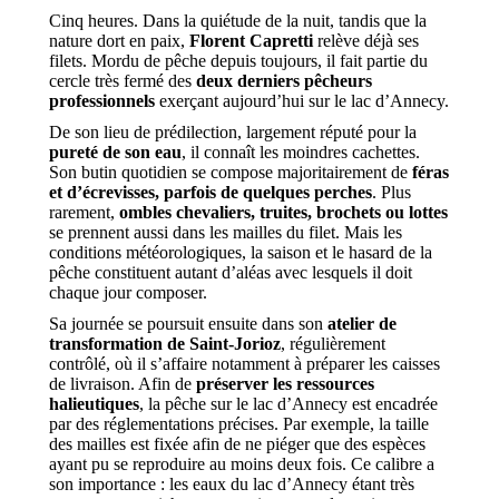
Cinq heures. Dans la quiétude de la nuit, tandis que la
nature dort en paix,
Florent Capretti
relève déjà ses
filets. Mordu de pêche depuis toujours, il fait partie du
cercle très fermé des
deux derniers pêcheurs
professionnels
exerçant aujourd’hui sur le lac d’Annecy.
De son lieu de prédilection, largement réputé pour la
pureté de son eau
, il connaît les moindres cachettes.
Son butin quotidien se compose majoritairement de
féras
et d’écrevisses, parfois de quelques perches
. Plus
rarement,
ombles chevaliers, truites, brochets ou lottes
se prennent aussi dans les mailles du filet. Mais les
conditions météorologiques, la saison et le hasard de la
pêche constituent autant d’aléas avec lesquels il doit
chaque jour composer.
Sa journée se poursuit ensuite dans son
atelier de
transformation de Saint-Jorioz
, régulièrement
contrôlé, où il s’affaire notamment à préparer les caisses
de livraison. Afin de
préserver les ressources
halieutiques
, la pêche sur le lac d’Annecy est encadrée
par des réglementations précises. Par exemple, la taille
des mailles est fixée afin de ne piéger que des espèces
ayant pu se reproduire au moins deux fois. Ce calibre a
son importance : les eaux du lac d’Annecy étant très