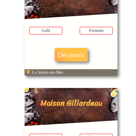
Gold
Poissons
Découvrir
La Seyne-sur-Mer
Maison Gillardeau