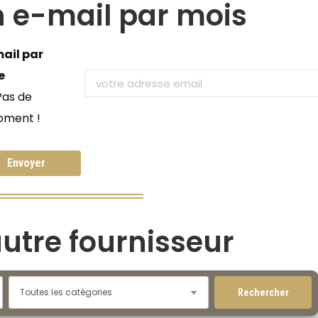
 e-mail par mois
mail par
e
Pas de
oment !
utre fournisseur