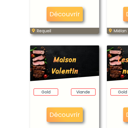
Découvrir
Requeil
Miélan
Maison
Les
Valentin
n
Gold
Viande
Gold
Découvrir