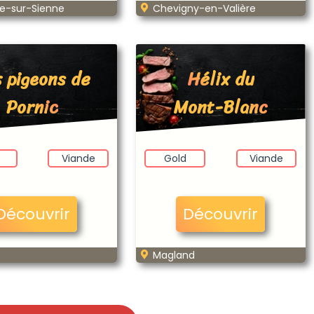
le-sur-Sienne
Chevigny-en-Valière
 pigeons de
Hélix du
Pornic
Mont-Blanc
Viande
Gold
Viande
Découvrir
Découvrir
Magland