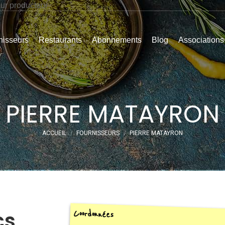
eur producteur
nisseurs
Restaurants
Abonnements
Blog
Associations
PIERRE MATAYRON
Vous êtes ici :
ACCUEIL
FOURNISSEURS
PIERRE MATAYRON
cs
Coordonnées