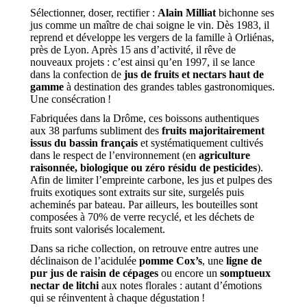
Sélectionner, doser, rectifier :
Alain Milliat
bichonne ses
jus comme un maître de chai soigne le vin. Dès 1983, il
reprend et développe les vergers de la famille à Orliénas,
près de Lyon. Après 15 ans d’activité, il rêve de
nouveaux projets : c’est ainsi qu’en 1997, il se lance
dans la confection de
jus de fruits et nectars haut de
gamme
à destination des grandes tables gastronomiques.
Une consécration !
Fabriquées dans la Drôme, ces boissons authentiques
aux 38 parfums subliment des
fruits majoritairement
issus du bassin français
et systématiquement cultivés
dans le respect de l’environnement (en
agriculture
raisonnée, biologique ou zéro résidu de pesticides
).
Afin de limiter l’empreinte carbone, les jus et pulpes des
fruits exotiques sont extraits sur site, surgelés puis
acheminés par bateau. Par ailleurs, les bouteilles sont
composées à 70% de verre recyclé, et les déchets de
fruits sont valorisés localement.
Dans sa riche collection, on retrouve entre autres une
déclinaison de l’acidulée
pomme Cox’s
, une
ligne de
pur jus de raisin de cépages
ou encore un
somptueux
nectar de litchi
aux notes florales : autant d’émotions
qui se réinventent à chaque dégustation !