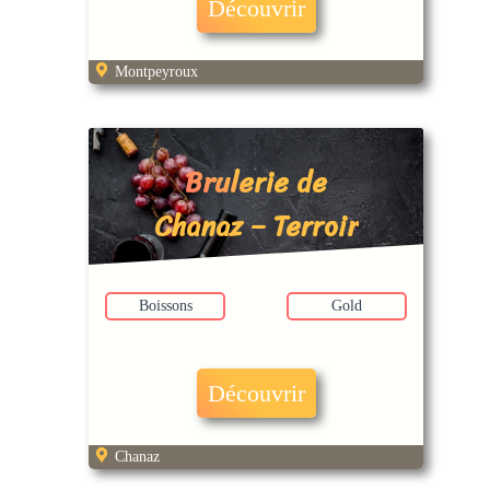
Découvrir
Montpeyroux
Brulerie de
Chanaz – Terroir
Café
Boissons
Gold
Découvrir
Chanaz