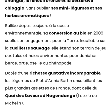
Shangaï, le fenouil bronze et la betterave
chioggia
. Sans oublier
ses mini-légumes et ses
herbes aromatiques
!
Ralliée depuis toujours à la cause
environnementale, sa
conversion au bio
en 2006
scelle son engagement pour la Terre. Incollable sur
la
cueillette sauvage
, elle étend son terrain de jeu
aux talus et haies environnantes pour dénicher
berce, ortie, oseille ou chénopode.
Dotés d’une
richesse gustative incomparable
,
les Légumes de Blot d’Annie Bertin ensoleillent les
plus grandes assiettes de France, dont celle du
Quai des Saveurs à Hagondange
(1 étoile au
Michelin).