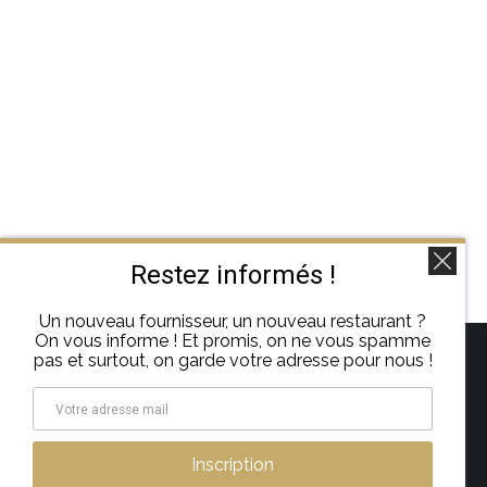
Restez informés !
Un nouveau fournisseur, un nouveau restaurant ?
On vous informe ! Et promis, on ne vous spamme
pas et surtout, on garde votre adresse pour nous !
Trouvez nous sur :
La
page
Mentions légales
–
A propos
Inscription
Instagram