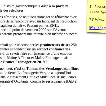
61 Avenue
 l’histoire gastronomique. Grâce à sa
parfaite
le des relectures.
30000 Nî
es nîmoises, ce haut lieu fromager se réinvente avec
Téléphone
e lors de sa rencontre avec un fabricant de Reblochon.
magicien du lait ». Passant par les
ENIL
Site inter
un second point de vente en 2002 sur l’Avenue
arents prennent une retraite bien méritée : Vincent
étail pour sélectionner les
producteurs de ses 250
 attentes se fondent sur un
respect continuel des
r d’un savoir-faire et l’émergence d’une émotion
es de Maître Affineur et Maître Fromager, mais
de France Fromager en 2019
!
Camembert,
c’est sa Tomme des Vendangeurs, affinée
grande fierté. La fromagerie Vergne a aujourd’hui
ans le classement Gault et Millau des 10 meilleures
staurants d’Occitanie, comme le
restaurant SKAB
à
.