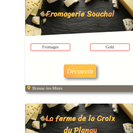
Fromagerie Souchal
Fromages
Gold
Découvrir
Brassac-les-Mines
La ferme de la Croix
du Planay