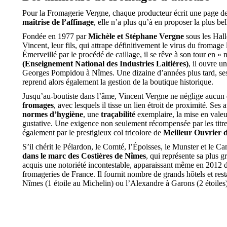
Pour la Fromagerie Vergne, chaque producteur écrit une page de
maîtrise de l’affinage
, elle n’a plus qu’à en proposer la plus bel
Fondée en 1977 par
Michèle et Stéphane Vergne
sous les Hall
Vincent, leur fils, qui attrape définitivement le virus du fromag
Émerveillé par le procédé de caillage, il se rêve à son tour en « 
(Enseignement National des Industries Laitières)
, il ouvre 
Georges Pompidou à Nîmes. Une dizaine d’années plus tard, ses p
reprend alors également la gestion de la boutique historique.
Jusqu’au-boutiste dans l’âme, Vincent Vergne ne néglige aucun d
fromages
, avec lesquels il tisse un lien étroit de proximité. Ses
normes d’hygiène
, une
traçabilité
exemplaire, la mise en valeu
gustative. Une exigence non seulement récompensée par les titr
également par le prestigieux col tricolore de
Meilleur Ouvrier 
S’il chérit le Pélardon, le Comté, l’Époisses, le Munster et le 
dans le marc des Costières de Nîmes
, qui représente sa plus 
acquis une notoriété incontestable, apparaissant même en 2012 d
fromageries de France. Il fournit nombre de grands hôtels et re
Nîmes (1 étoile au Michelin) ou l’Alexandre à Garons (2 étoiles)