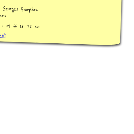
 Georges Pompidou
mes
 : 04 66 68 72 30
net