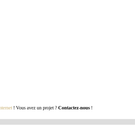
S’inscrire / Se connecter
nternet
! Vous avez un projet ?
Contactez-nous
!