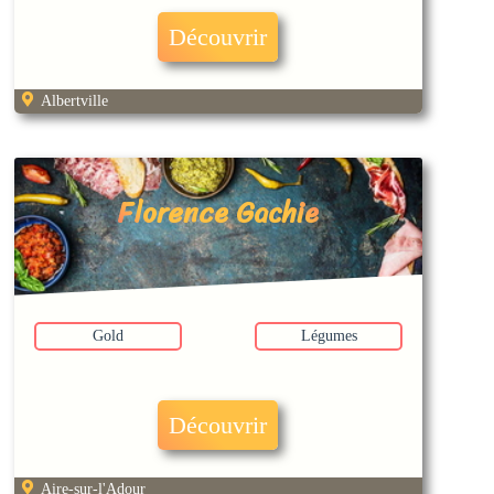
Découvrir
Albertville
Florence Gachie
Gold
Légumes
Découvrir
Aire-sur-l'Adour