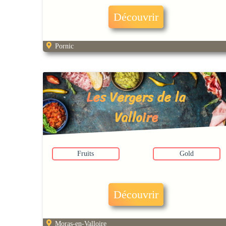
Découvrir
Pornic
Les Vergers de la
Valloire
Fruits
Gold
Découvrir
Moras-en-Valloire