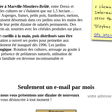
2 Chemin
sée à Marville-Moutiers-Brûlé
, entre Dreux et
 les cultures ne s’étalaient que sur 1,5 hectare…
Imbermai
 Asperges, fraises, petits pois, framboises, melons,
28500 Mar
issent désormais dans ces jardins sous les mains des
de leur petite dizaine de salariés permanents. Des
Téléphon
in air, nourries avec les céréales produites sur place.
Site inter
rt
cueillis à la main, puis distribués sans être
itation a ouvert ses portes pour permettre aux
galement été inauguré dès 1996. Les jardins
logique
. Rotation des cultures, arrosage au goutte à
 présence de prédateurs naturels, utilisation de
n familiale est devenue incontournable et
Seulement un e-mail par mois
ù nous vous présentons une dizaine de nouveaux
 vous désinscrire à tout moment !