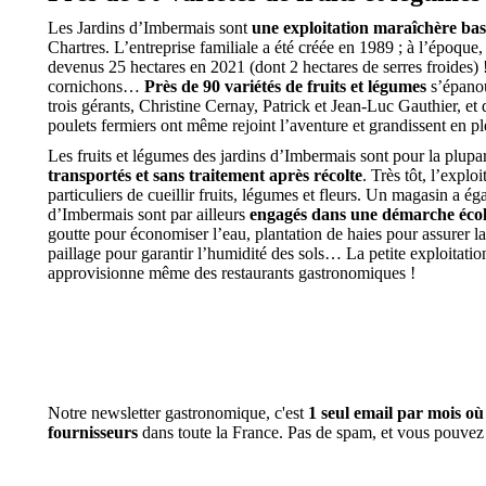
Les Jardins d’Imbermais sont
une exploitation maraîchère ba
Chartres. L’entreprise familiale a été créée en 1989 ; à l’époque,
devenus 25 hectares en 2021 (dont 2 hectares de serres froides) !
cornichons…
Près de 90 variétés de fruits et légumes
s’épanou
trois gérants, Christine Cernay, Patrick et Jean-Luc Gauthier, et 
poulets fermiers ont même rejoint l’aventure et grandissent en ple
Les fruits et légumes des jardins d’Imbermais sont pour la plupa
transportés et sans traitement après récolte
. Très tôt, l’explo
particuliers de cueillir fruits, légumes et fleurs. Un magasin a é
d’Imbermais sont par ailleurs
engagés dans une démarche éco
goutte pour économiser l’eau, plantation de haies pour assurer la
paillage pour garantir l’humidité des sols… La petite exploitatio
approvisionne même des restaurants gastronomiques !
Notre newsletter gastronomique, c'est
1 seul email par mois o
fournisseurs
dans toute la France. Pas de spam, et vous pouvez