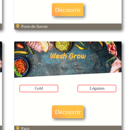
Découvrir
Porte-de-Savoie
Wesh Grow
Gold
Légumes
Découvrir
Paris