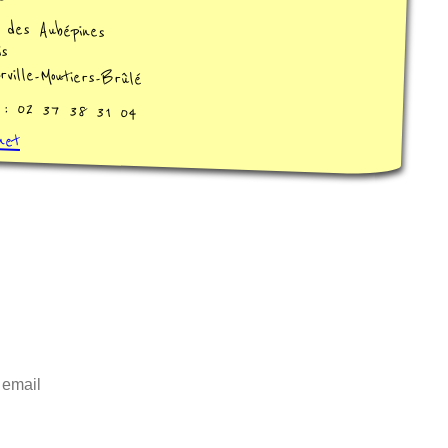
 des Aubépines
s
ville-Moutiers-Brûlé
e : 02 37 38 31 04
net