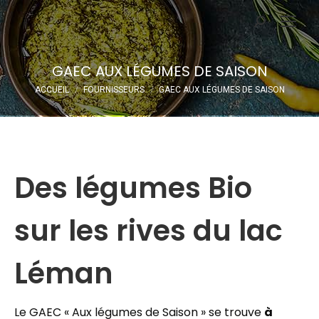
Recherche
:
GAEC AUX LÉGUMES DE SAISON
Vous êtes ici :
ACCUEIL
FOURNISSEURS
GAEC AUX LÉGUMES DE SAISON
Des légumes Bio
sur les rives du lac
Léman
Le GAEC « Aux légumes de Saison » se trouve
à