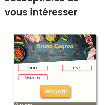
vous intéresser
Bruno Cayron
Fruits
Gold
Légumes
Découvrir