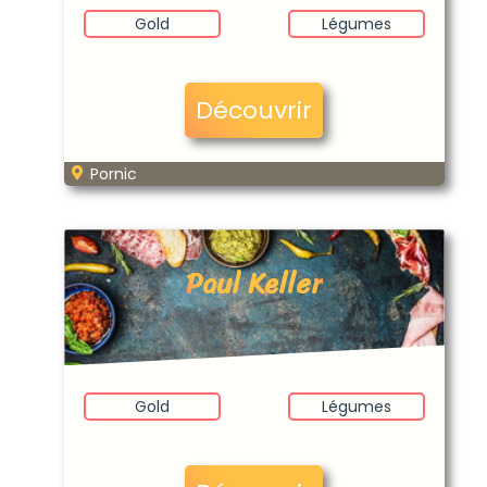
Gold
Légumes
Découvrir
Pornic
Paul Keller
Gold
Légumes