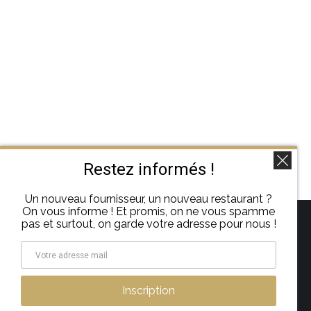
Restez informés !
Un nouveau fournisseur, un nouveau restaurant ?
On vous informe ! Et promis, on ne vous spamme
pas et surtout, on garde votre adresse pour nous !
Trouvez nous sur :
La
page
Mentions légales
–
A propos
Inscription
Instagram