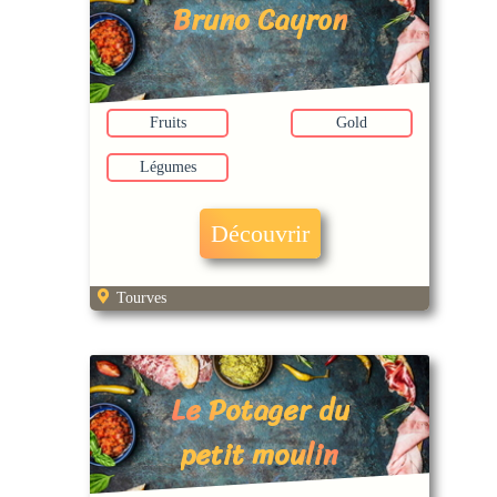
Bruno Cayron
Fruits
Gold
Légumes
Découvrir
Tourves
Le Potager du
petit moulin