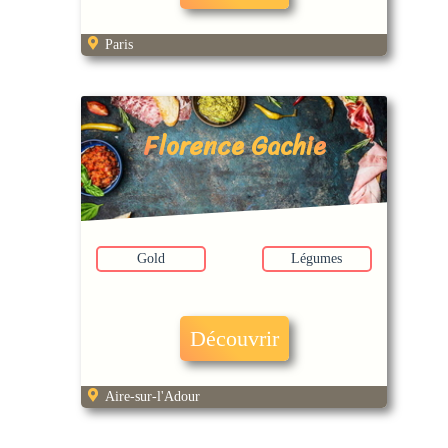
Paris
Florence Gachie
Gold
Légumes
Découvrir
Aire-sur-l'Adour