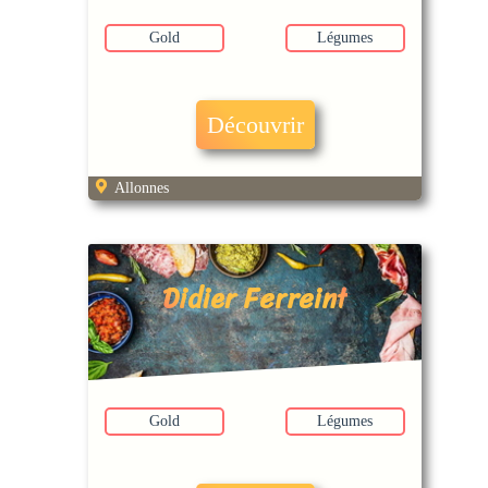
Gold
Légumes
Découvrir
Allonnes
Didier Ferreint
Gold
Légumes