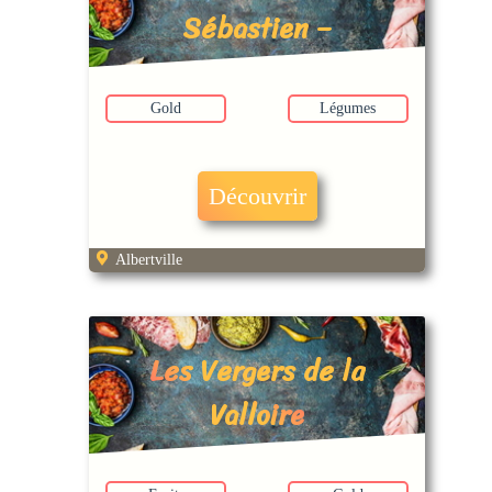
Sébastien –
Lachenal
Gold
Légumes
Découvrir
Albertville
Les Vergers de la
Valloire