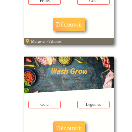
Fruits
Gold
Découvrir
Moras-en-Valloire
Wesh Grow
Gold
Légumes
Découvrir