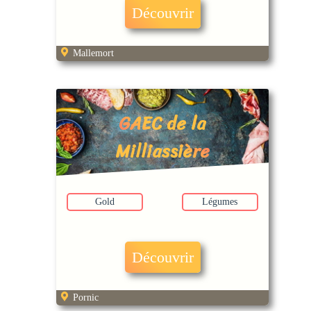
Découvrir
Mallemort
GAEC de la
Milliassière
Gold
Légumes
Découvrir
Pornic