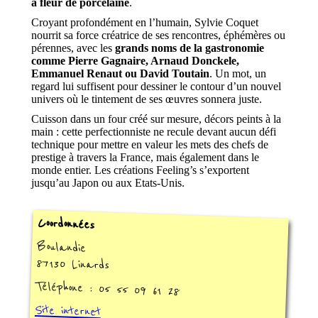
à fleur de porcelaine
.
Croyant profondément en l’humain, Sylvie Coquet
nourrit sa force créatrice de ses rencontres, éphémères ou
pérennes, avec les
grands noms de la gastronomie
comme Pierre Gagnaire, Arnaud Donckele,
Emmanuel Renaut ou David Toutain
. Un mot, un
regard lui suffisent pour dessiner le contour d’un nouvel
univers où le tintement de ses œuvres sonnera juste.
Cuisson dans un four créé sur mesure, décors peints à la
main : cette perfectionniste ne recule devant aucun défi
technique pour mettre en valeur les mets des chefs de
prestige à travers la France, mais également dans le
monde entier. Les créations Feeling’s s’exportent
jusqu’au Japon ou aux Etats-Unis.
Coordonnées
Boulandie
87130 Linards
Téléphone : 05 55 09 61 28
Site internet