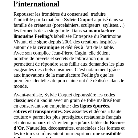
l’international
Repousser les frontières du consensuel, traduire
l’indicible par la matière :
Sylvie Coquet
a puisé dans sa
famille de créateurs (porcelainiers, sculpteurs, stylistes…)
les ferments de sa singularité. Dans
sa manufacture
limousine Feeling’s
labellisée Entreprise du Patrimoine
Vivant, elle signe depuis 2001 des créations inspirées
autour de la
céramique
et dédiées à l’art de la table.
Avec son complice Jean-Pierre Cagin, elle détient
nombre de brevets et secrets de fabrication qui lui
permettent de répondre sans faillir aux demandes les plus
exigeantes des chefs cuisiniers. C’est notamment grâce
aux innovations de la manufacture Feeling’s que les
premières dentelles de porcelaine ont été réalisées dans le
monde.
Avant-gardiste, Sylvie Coquet dépoussière les codes
classiques du kaolin avec un grain de folie maîtrisé tout
en conservant son empreinte : des
lignes épurées,
sobres et transparentes
. Ses assiettes et décors « haute
couture » parent les plus prestigieux restaurants français
et internationaux et s’invitent jusqu’aux tables du
Bocuse
d’Or
. Naturelles, déconstruites, enracinées : les formes et
les textures se réinventent pour exprimer une
sensibilité