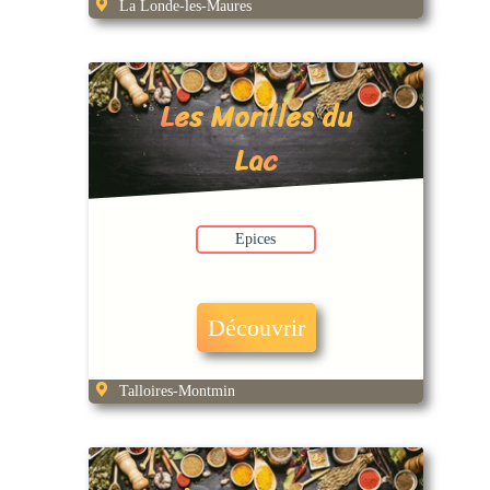
La Londe-les-Maures
Les Morilles du
Lac
Epices
Découvrir
Talloires-Montmin