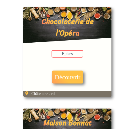
Chocolaterie de
l’Opéra
Epices
Découvrir
Châteaurenard
Maison Bonnat