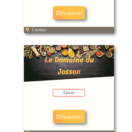
Découvrir
Leynhac
Le Domaine du
Jasson
Epices
Découvrir