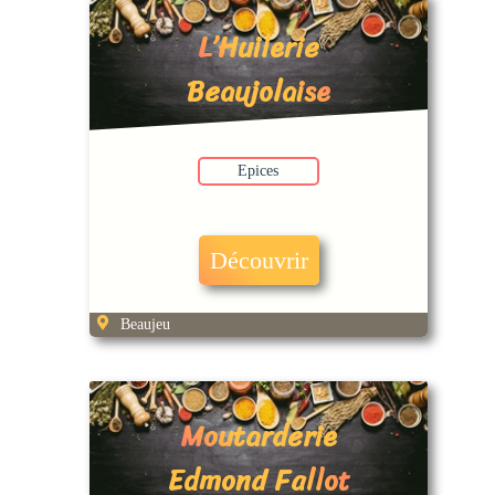
L’Huilerie
Beaujolaise
Epices
Découvrir
Beaujeu
Moutarderie
Edmond Fallot