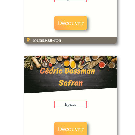
Découvrir
Mesnils-sur-Iton
Cédric Dossman –
Safran
Epices
Découvrir