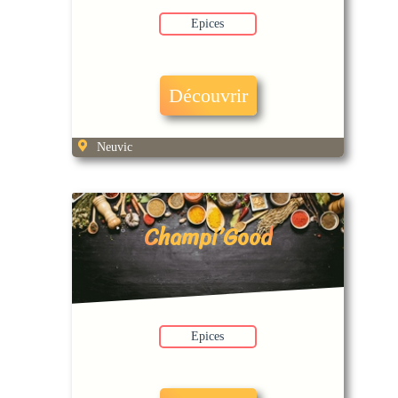
Epices
Découvrir
Neuvic
Champi’Good
Epices