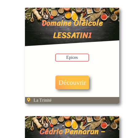
Domaine Oléicole
LESSATINI
Epices
Découvrir
La Trinité
Cédric Pennarun –