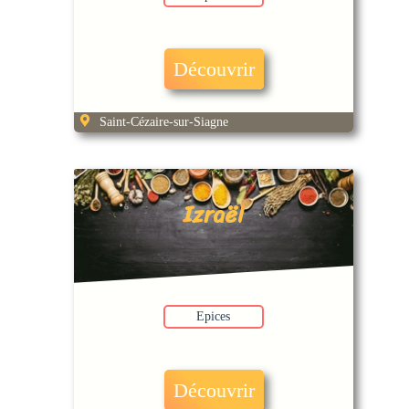
Découvrir
Saint-Cézaire-sur-Siagne
Izraël
Epices
Découvrir