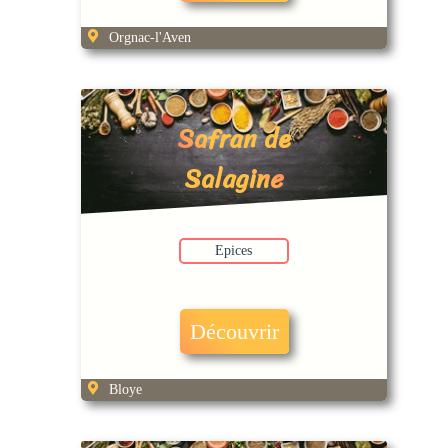
Orgnac-l'Aven
Safran de
Salagine
Epices
Découvrir
Bloye