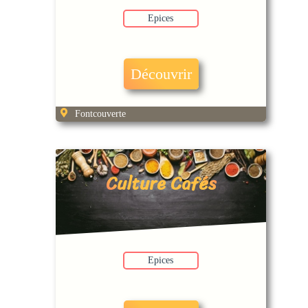
Epices
Découvrir
Fontcouverte
Culture Cafés
Epices