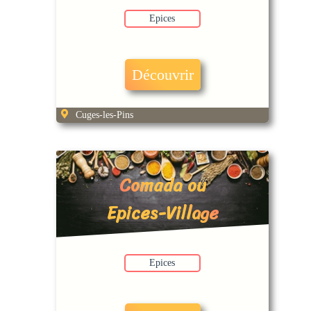
Epices
Découvrir
Cuges-les-Pins
Comada ou
Epices-Village
Epices