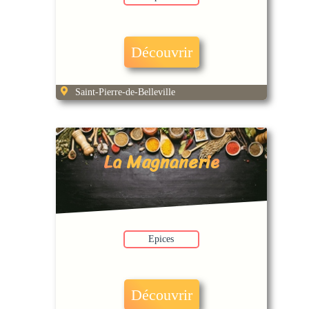
Découvrir
Saint-Pierre-de-Belleville
La Magnanerie
Epices
Découvrir