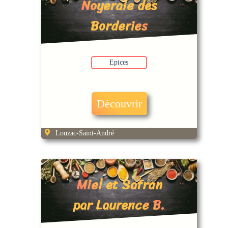
Noyeraie des
Borderies
Epices
Découvrir
Louzac-Saint-André
Miel et Safran
par Laurence B.