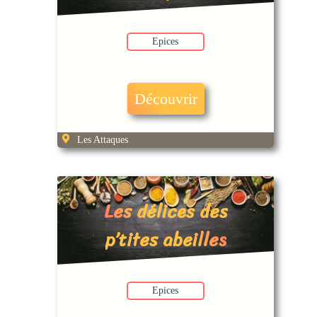
Epices
Découvrir
Les Attaques
Les délices des
p’tites abeilles
Epices