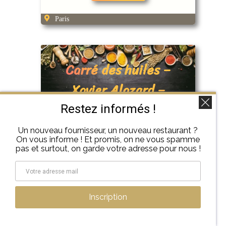
Paris
Carré des huiles –
Xavier Alazard –
Arles
Restez informés !
Epices
Un nouveau fournisseur, un nouveau restaurant ?
On vous informe ! Et promis, on ne vous spamme
pas et surtout, on garde votre adresse pour nous !
Découvrir
Inscription
Arles