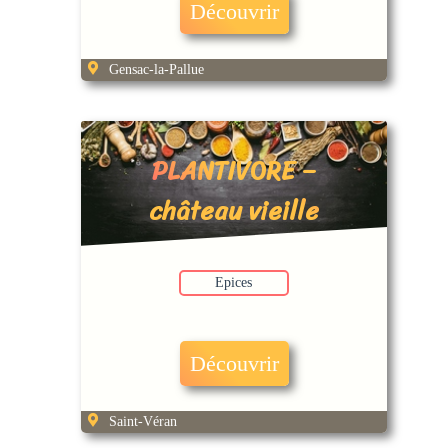
Découvrir
Gensac-la-Pallue
PLANTIVORE –
château vieille
ville
Epices
Découvrir
Saint-Véran