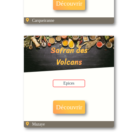
Découvrir
Carqueiranne
Safran des
Volcans
Epices
Découvrir
Mazaye