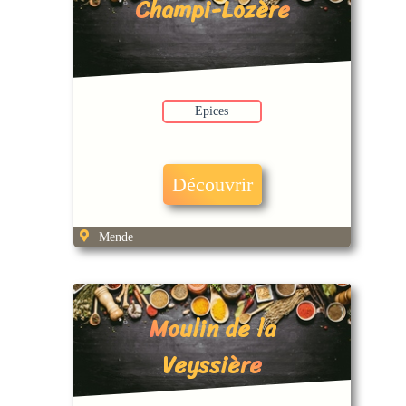
Champi-Lozère
Epices
Découvrir
Mende
Moulin de la
Veyssière