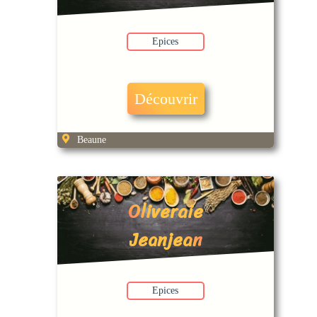
Epices
Découvrir
Beaune
Oliveraie
Jeanjean
Epices