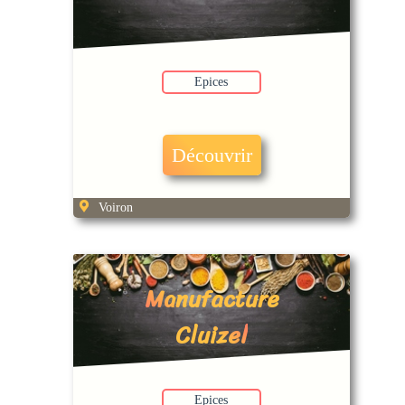
Epices
Découvrir
Voiron
Manufacture
Cluizel
Epices