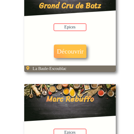
Grand Cru de Batz
– Binet 1660
Epices
Découvrir
La Baule-Escoublac
Marc Rebuffo
Epices