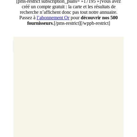
[pms-restrict subscription_plans= »17195 »]Vous avez
créé un compte gratuit : la carte et les résultats de
recherche n’affichent donc pas tout notre annuaire.
Passez à
l’abonnement Or
pour
découvrir nos 500
fournisseurs
.[/pms-restrict][/wppb-restrict]