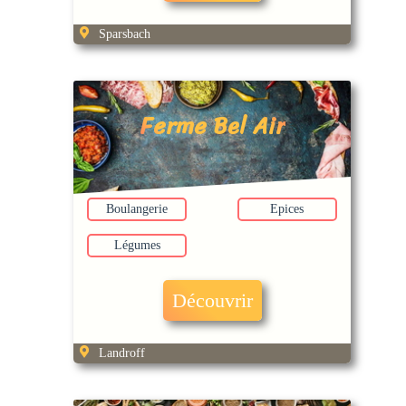
Sparsbach
Ferme Bel Air
Boulangerie
Epices
Légumes
Découvrir
Landroff