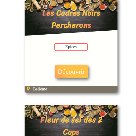
Les Cadres Noirs
Percherons
Epices
Découvrir
Bellême
Fleur de sel des 2
Caps